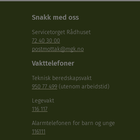
Snakk med oss
Servicetorget Rådhuset
72 40 30 00
postmottak@mgk.no
Vakttelefoner
Teknisk beredskapsvakt
950 77 499
(utenom arbeidstid)
Legevakt
116 117
Alarmtelefonen for barn og unge
116111