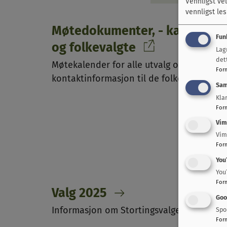
Vennligst ve
vennligst le
Møtedokumenter, - kalender
Fun
og folkevalgte
Lag
det
Møtekalender for alle utvalg og
For
kontaktinformasjon til de folkevalgte
Sam
Kla
For
Vim
Vim
For
You
You
For
Valg 2025
Goo
Informasjon om Stortingsvalget 2025
Spo
For