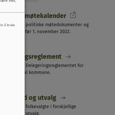
 lære mer,
istorisk møtekalender
er finner du politiske møtedokumenter og
for å bruke
ostlister fra før 1. november 2022.
elegeringsreglement
er finner du Delegeringsreglementet for
idtre Gauldal kommune.
tyrer, råd og utvalg
versikt over folkevalgte i forskjellige
tyrer, råd og utvalg.