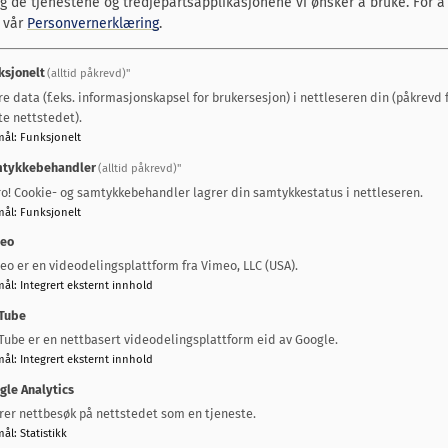
lg de tjenestene og tredjepartsapplikasjonene vi ønsker å bruke.
For å
s vår
Personvernerklæring
.
Presentasjoner
H
ksjonelt
(alltid påkrevd)"
Her finner du dokumenter og
H
re data (f.eks. informasjonskapsel for brukersesjon) i nettleseren din (påkrevd 
te nettstedet).
presentasjoner fra orienteringer i politiske
p
mål
:
Funksjonelt
møter.
tykkebehandler
(alltid påkrevd)"
ro! Cookie- og samtykkebehandler lagrer din samtykkestatus i nettleseren.
mål
:
Funksjonelt
Ordfører
D
eo
Ordførerens side.
H
eo er en videodelingsplattform fra Vimeo, LLC (USA).
M
mål
:
Integrert eksternt innhold
Tube
Tube er en nettbasert videodelingsplattform eid av Google.
mål
:
Integrert eksternt innhold
Styrende dokumenter
S
gle Analytics
Gjeldende handlingsprogram med
O
rer nettbesøk på nettstedet som en tjeneste.
mål
:
Statistikk
økonomiplan, årsmelding m.m.
s