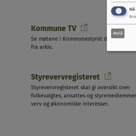
Slå
Bru
Kommune TV
Avslå
Se møtene i Kommunestyret direkte eller
fra arkiv.
Styrevervregisteret
Styrevervregisteret skal gi oversikt over
folkevalgtes, ansattes og styremedlemme
verv og økonomiske interesser.