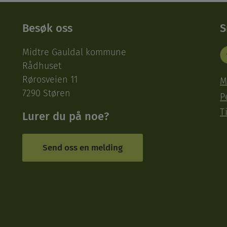
Besøk oss
S
Midtre Gauldal kommune
Rådhuset
Rørosveien 11
M
7290 Støren
P
T
Lurer du på noe?
Send oss en melding