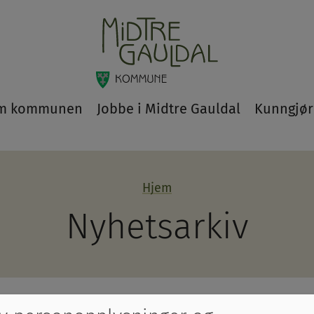
m kommunen
Jobbe i Midtre Gauldal
Kunngjør
Hjem
Nyhetsarkiv