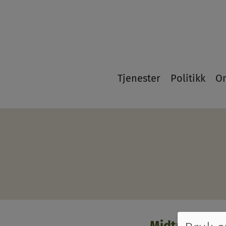
21
Tjenester
Politikk
O