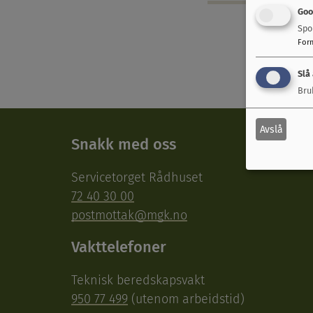
Goo
Spo
For
Slå
Bru
Avslå
Snakk med oss
Servicetorget Rådhuset
72 40 30 00
postmottak@mgk.no
Vakttelefoner
Teknisk beredskapsvakt
950 77 499
(utenom arbeidstid)