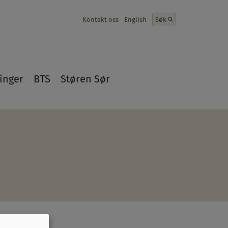
Kontakt oss
English
Søk
inger
BTS
Støren Sør