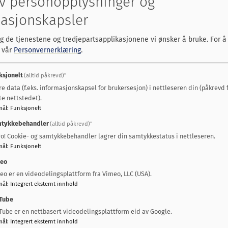
al kommune satser på lederutvikling
v personopplysninger og
asjonskapsler
7
lg de tjenestene og tredjepartsapplikasjonene vi ønsker å bruke.
For å
bru - Prestteigen
s vår
Personvernerklæring
.
7
ksjonelt
(alltid påkrevd)"
re data (f.eks. informasjonskapsel for brukersesjon) i nettleseren din (påkrevd 
kning - undersøkelse
te nettstedet).
mål
:
Funksjonelt
7
tykkebehandler
(alltid påkrevd)"
ro! Cookie- og samtykkebehandler lagrer din samtykkestatus i nettleseren.
 - Fredheim sør med Fredheim park
mål
:
Funksjonelt
eo
eo er en videodelingsplattform fra Vimeo, LLC (USA).
mål
:
Integrert eksternt innhold
ulering Litjåsen
Tube
Tube er en nettbasert videodelingsplattform eid av Google.
7
mål
:
Integrert eksternt innhold