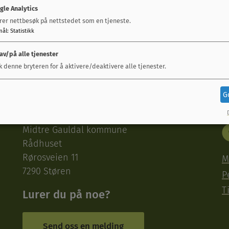
gle Analytics
rer nettbesøk på nettstedet som en tjeneste.
Første
125
126
127
128
129
130
131
132
133
mål
:
Statistikk
 av/på alle tjenester
k denne bryteren for å aktivere/deaktivere alle tjenester.
G
Besøk oss
S
Midtre Gauldal kommune
Rådhuset
Rørosveien 11
M
7290 Støren
P
T
Lurer du på noe?
Send oss en melding