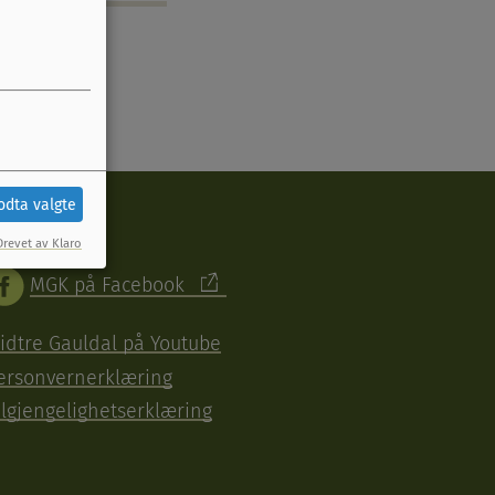
odta valgte
narveier
Drevet av Klaro
MGK på Facebook
idtre Gauldal på Youtube
ersonvernerklæring
ilgjengelighetserklæring