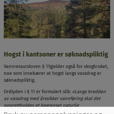
Hogst i kantsoner er søknadspliktig
Vannressursloven § 11gjelder også for skogbruket,
noe som innebærer at hogst langs vassdrag er
søknadspliktig.
Ordlyden i § 11 er formulert slik:
«Langs bredden
av vassdrag med årssikker vannføring skal det
opprettholdes et begrenset naturlig
vegetasjonsbelte som motvirker avrenning og gir