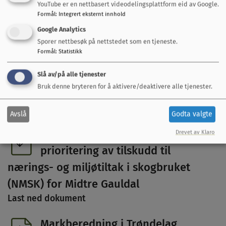
YouTube er en nettbasert videodelingsplattform eid av Google.
Dokumenter
Formål
:
Integrert eksternt innhold
Google Analytics
Brosjyre Robuste skoger
Sporer nettbesøk på nettstedet som en tjeneste.
Last ned dokument
Formål
:
Statistikk
Slå av/på alle tjenester
SLF-916 – Forhåndsinnmelding
Bruk denne bryteren for å aktivere/deaktivere alle tjenester.
driftstilskudd
Last ned dokument
Avslå
Godta valgte
Overordnede retningslinjer for
Drevet av Klaro
prioritering av tilskudd til
nærings- og miljøtiltak i skogbruket
(NMSK) for Midtre Gauldal
Last ned dokument
Markberedning i Trøndelag