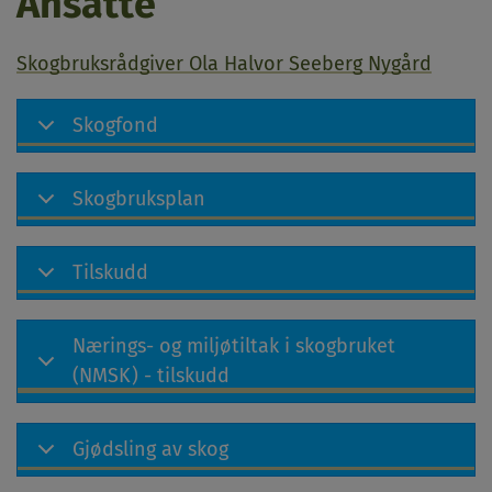
Ansatte
Skogbruksrådgiver Ola Halvor Seeberg Nygård
Skogfond
Skogbruksplan
Tilskudd
Nærings- og miljøtiltak i skogbruket
(NMSK) - tilskudd
Gjødsling av skog