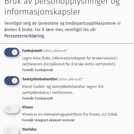
Bruk av personopplysninger og
levested for planter og dyr. Denne regelen gjelder
informasjonskapsler
likevel ikke for byggverk som står i nødvendig
sammenheng med vassdraget, eller hvor det
Vennligst velg de tjenestene og tredjepartsapplikasjonene vi
ønsker å bruke.
For å lære mer, vennligst les vår
trengs åpning for å sikre tilgang til vassdraget.»
Personvernerklæring
.
Statsforvalteren er vedtaksmyndighet.
Funksjonelt
(alltid påkrevd)"
Informasjonsbrosjyre om kantskog
:
Lagre data (f.eks. informasjonskapsel for brukersesjon) i
nettleseren din (påkrevd for å bruke dette nettstedet).
Kantskog (adobe.com)
Formål
:
Funksjonelt
Skogkurs - Veileder om skogbruk og
Samtykkebehandler
(alltid påkrevd)"
vannforvaltning
Klaro! Cookie- og samtykkebehandler lagrer din
samtykkestatus i nettleseren.
Formål
:
Funksjonelt
Søknadsskjema:
Vimeo
Søknadsplikt for hogst av kantsoner langs
Vimeo er en videodelingsplattform fra Vimeo, LLC (USA).
Formål
:
Integrert eksternt innhold
vassdrag - Statsforvalteren i Trøndelag
YouTube