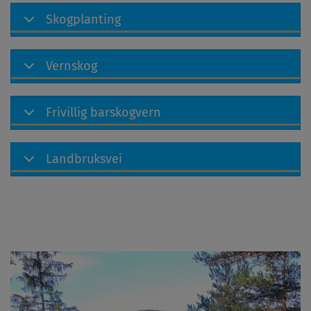
Skogplanting
Vernskog
Frivillig barskogvern
Landbruksvei