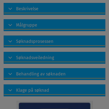
Beskrivelse
Målgruppe
Søknadsprosessen
Søknadsveiledning
Behandling av søknaden
Klage på søknad