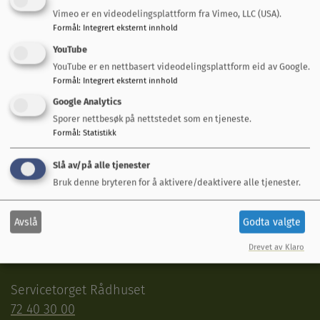
Søknadsskjema
Vimeo er en videodelingsplattform fra Vimeo, LLC (USA).
Last ned dokument
Formål
:
Integrert eksternt innhold
YouTube
YouTube er en nettbasert videodelingsplattform eid av Google.
Formål
:
Integrert eksternt innhold
Google Analytics
Fant du det du lette etter?
Sporer nettbesøk på nettstedet som en tjeneste.
Formål
:
Statistikk
Ja
Nei
Slå av/på alle tjenester
Bruk denne bryteren for å aktivere/deaktivere alle tjenester.
Avslå
Godta valgte
Drevet av Klaro
Snakk med oss
Servicetorget Rådhuset
72 40 30 00