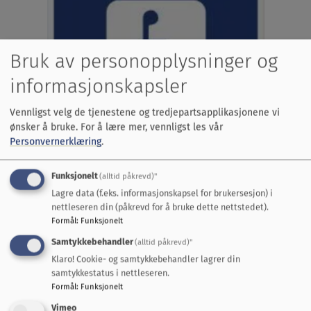
Bruk av personopplysninger og
informasjonskapsler
Vennligst velg de tjenestene og tredjepartsapplikasjonene vi
ønsker å bruke.
For å lære mer, vennligst les vår
Personvernerklæring
.
Funksjonelt
(alltid påkrevd)"
Lagre data (f.eks. informasjonskapsel for brukersesjon) i
nettleseren din (påkrevd for å bruke dette nettstedet).
Formål
:
Funksjonelt
Dokumenter
Samtykkebehandler
(alltid påkrevd)"
Legeerklæringsskjema
Klaro! Cookie- og samtykkebehandler lagrer din
samtykkestatus i nettleseren.
Last ned dokument
Formål
:
Funksjonelt
Vimeo