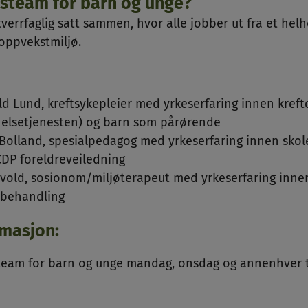
tsteam for barn og unge?
verrfaglig satt sammen, hvor alle jobber ut fra et helh
oppvekstmiljø.
ld Lund, kreftsykepleier med yrkeserfaring innen kre
thelsetjenesten) og barn som pårørende
Bolland, spesialpedagog med yrkeserfaring innen skol
ICDP foreldreveiledning
old, sosionom/miljøterapeut med yrkeserfaring inne
 behandling
rmasjon:
steam for barn og unge mandag, onsdag og annenhver 