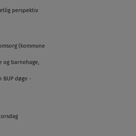
etlig perspektiv
ftomsorg (kommune
e og barnehage,
n BUP døgn -
torsdag