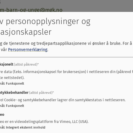
8
am-barn-og-unge@mgk.no
v personopplysninger og
vi for?
asjonskapsler
 det forebyggende arbeidet for barn, unge og familier
lg de tjenestene og tredjepartsapplikasjonene vi ønsker å bruke.
For å
temnivå.
s vår
Personvernerklæring
.
 og unge mellom 0-18 år, som har behov for bistand 
ksjonelt
(alltid påkrevd)"
ysisk og psykisk helse, familie- og omsorgssituasjonen
re data (f.eks. informasjonskapsel for brukersesjon) i nettleseren din (påkrevd 
k, kosthold og levevaner, læringsmiljø og læringsutbytt
te nettstedet).
oblematikk.
mål
:
Funksjonelt
tykkebehandler
(alltid påkrevd)"
sykiske eller psykososiale plagene oppleves strevsomme
ro! Cookie- og samtykkebehandler lagrer din samtykkestatus i nettleseren.
 ut over normal fungering.
mål
:
Funksjonelt
eo
visning gjennomfører vi en bred kartlegging med aktuel
eo er en videodelingsplattform fra Vimeo, LLC (USA).
t/ungdommen/familien og eventuelle andre samarbe
mål
:
Integrert eksternt innhold