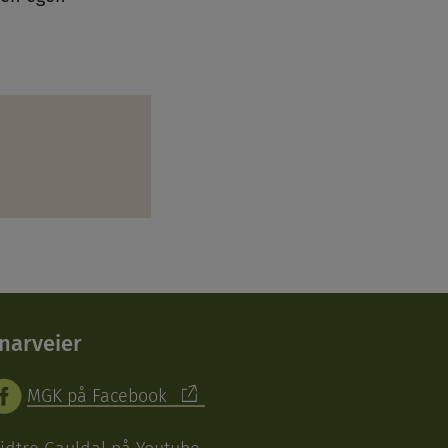
narveier
MGK på Facebook