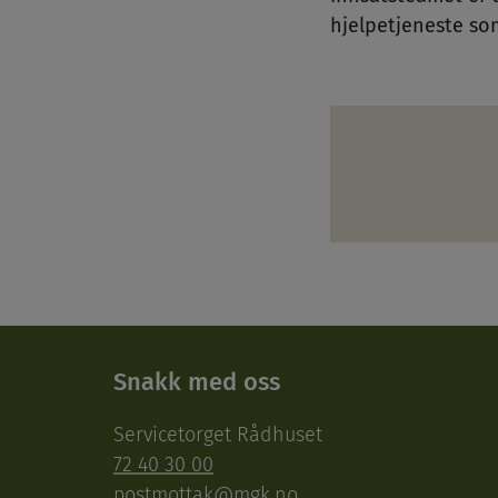
hjelpetjeneste som
Snakk med oss
Servicetorget Rådhuset
72 40 30 00
postmottak@mgk.no