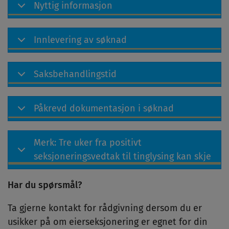
Nyttig informasjon
Innlevering av søknad
Saksbehandlingstid
Påkrevd dokumentasjon i søknad
Merk: Tre uker fra positivt
seksjoneringsvedtak til tinglysing kan skje
Har du spørsmål?
Ta gjerne kontakt for rådgivning dersom du er
usikker på om eierseksjonering er egnet for din