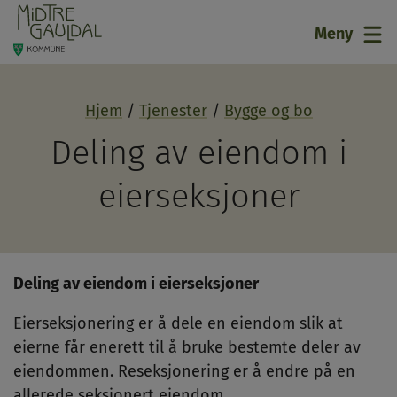
21
Meny
Hjem
Tjenester
Bygge og bo
Deling av eiendom i
eierseksjoner
Deling av eiendom i eierseksjoner
Eierseksjonering er å dele en eiendom slik at
eierne får enerett til å bruke bestemte deler av
eiendommen. Reseksjonering er å endre på en
allerede seksjonert eiendom.