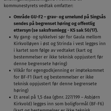
kommunestyrets vedtak omfatter:
Område GU-F2 – grav- og urnelund på Singsås
sendes på begrenset høring og offentlig
ettersyn (se saksframlegg - KS sak 50/17).
Ny gang- og sykkelvei sør for Gaula mellom
Kirkvolløyen i øst og Strinda i vest legges inn
i kartet som følge av vedtaket (kart og
bestemmelser er ikke teknisk oppjustert før
denne begrensete høring)
Vilkår for egengodkjenning er imøtekommet
for BF-F1 (kart og bestemmelser er ikke
teknisk oppjustert før denne begrensete
høring)
Et areal på 1,5 daa (gbnr. 227/199 – Asbjørn
Kirkvold) legges inn som boligformål (BF-F6)
(kart og bestemmelser er ikke teknisk