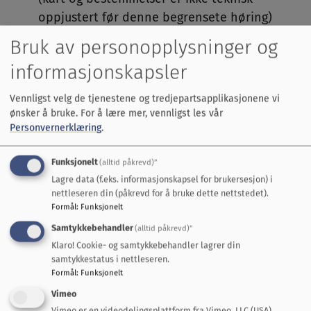
oppjustert før denne begrensete høring)
Bruk av personopplysninger og
Det vises til vedlagt dokumenter: «Saksframlegg»
for å få en nærmere oversikt over vedtaket. Det
informasjonskapsler
vises for øvrig til planforslaget med tilhørende
Vennligst velg de tjenestene og tredjepartsapplikasjonene vi
dokumenter i sin helhet.
ønsker å bruke.
For å lære mer, vennligst les vår
Personvernerklæring
.
Funksjonelt
(alltid påkrevd)"
Merknader og uttalelser til endringer i
Lagre data (f.eks. informasjonskapsel for brukersesjon) i
planforslaget sendes skriftlig til Midtre Gauldal
nettleseren din (påkrevd for å bruke dette nettstedet).
kommune ved Enhet for Næring, Plan og
Formål
:
Funksjonelt
Forvaltning. Fortrinnsvis via e-post:
Samtykkebehandler
(alltid påkrevd)"
postmottak@mgk.no
Klaro! Cookie- og samtykkebehandler lagrer din
samtykkestatus i nettleseren.
Formål
:
Funksjonelt
Vimeo
Høringsfrist 15. November 2017
Vimeo er en videodelingsplattform fra Vimeo, LLC (USA).