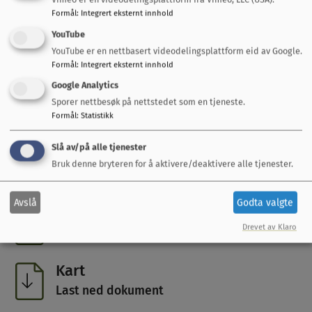
Formål
:
Integrert eksternt innhold
YouTube
YouTube er en nettbasert videodelingsplattform eid av Google.
Formål
:
Integrert eksternt innhold
Dokumenter
Google Analytics
Høringsbrev
Sporer nettbesøk på nettstedet som en tjeneste.
Formål
:
Statistikk
Last ned dokument
Slå av/på alle tjenester
Saksframlegg
Bruk denne bryteren for å aktivere/deaktivere alle tjenester.
Last ned dokument
Avslå
Godta valgte
Planbestemmelser
Drevet av Klaro
Last ned dokument
Kart
Last ned dokument