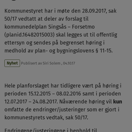
Kommunestyret har i møte den 28.09.2017, sak
50/17 vedtatt at deler av forslag til
kommunedelplan Singsås – Forsetmo
(planid.16482015003) skal legges ut til offentlig
ettersyn og sendes på begrenset høring i
medhold av plan- og bygningslovens § 11-15.
Nyhet
Publisert av
Siri Solem
,
04.10.17
Hele planforslaget har tidligere vært på høring i
perioden 15.12.2015 – 08.02.2016 samt i perioden
12.07.2017 – 24.08.2017. Nåværende høring vil
kun
omfatte de endringer/justeringer som er gjort i
kommunestyrets vedtak, sak 50/17.
Endringene/justeringene i henhold til