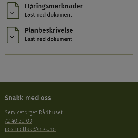
Høringsmerknader
Last ned dokument
Planbeskrivelse
Last ned dokument
Snakk med oss
Servicetorget Rådhuset
72 40 30 00
postmottak@mgk.no