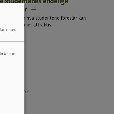
e studentenes endelige
rosjekter
er kan du se hva studentene foreslår kan
jøre Støren mer attraktiv.
 lære mer,
for å bruke