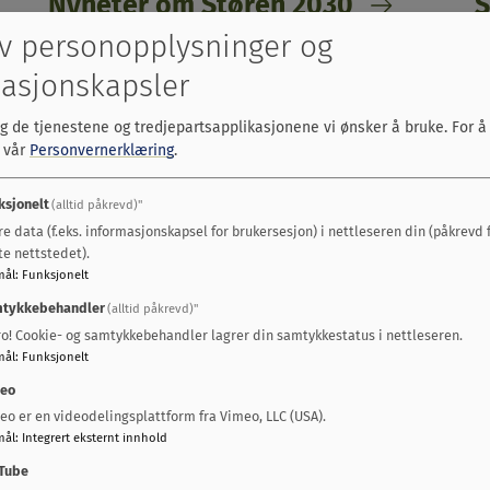
Nyheter om Støren 2030
S
p
v personopplysninger og
Les nyhetssakene om Støren 2030
H
asjonskapsler
g
lg de tjenestene og tredjepartsapplikasjonene vi ønsker å bruke.
For å
s vår
Personvernerklæring
.
.
ksjonelt
(alltid påkrevd)"
re data (f.eks. informasjonskapsel for brukersesjon) i nettleseren din (påkrevd 
te nettstedet).
mål
:
Funksjonelt
tykkebehandler
(alltid påkrevd)"
ro! Cookie- og samtykkebehandler lagrer din samtykkestatus i nettleseren.
mål
:
Funksjonelt
eo
eo er en videodelingsplattform fra Vimeo, LLC (USA).
mål
:
Integrert eksternt innhold
Tube