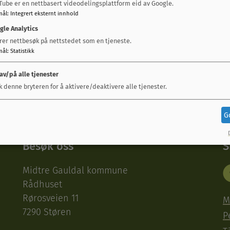
Tube er en nettbasert videodelingsplattform eid av Google.
mål
:
Integrert eksternt innhold
gle Analytics
rer nettbesøk på nettstedet som en tjeneste.
Fant du det du lette etter?
mål
:
Statistikk
Ja
Nei
 av/på alle tjenester
k denne bryteren for å aktivere/deaktivere alle tjenester.
G
Besøk oss
S
Midtre Gauldal kommune
Rådhuset
Rørosveien 11
M
7290 Støren
P