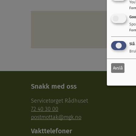
You
For
Goo
Spo
For
Slå
Bru
Avslå
Snakk med oss
Servicetorget Rådhuset
72 40 30 00
postmottak@mgk.no
Vakttelefoner