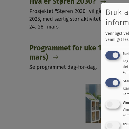
Hva er Støren 2030?
Bruk a
Prosjektet "Støren 2030" vil gå gjennom
2025, med særlig stor aktivitet i uke 13,
inform
24.-28- mars.
Vennligst ve
vennligst le
Programmet for uke 13 (24.-28
Fun
mars)
Lag
Se programmet dag-for-dag.
det
For
Sam
Kla
For
Vim
Vim
For
You