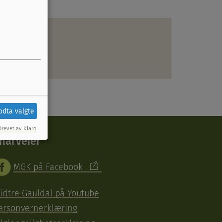
odta valgte
Drevet av Klaro
narveier
MGK på Facebook
idtre Gauldal på Youtube
ersonvernerklæring