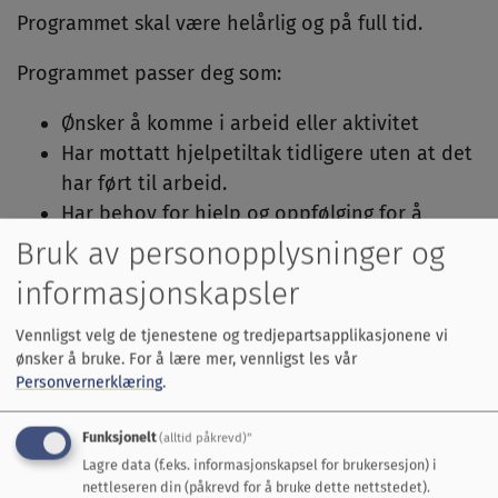
Programmet skal være helårlig og på full tid.
Programmet passer deg som:
Ønsker å komme i arbeid eller aktivitet
Har mottatt hjelpetiltak tidligere uten at det
har ført til arbeid.
Har behov for hjelp og oppfølging for å
komme i arbeid eller aktivitet.
Bruk av personopplysninger og
informasjonskapsler
Vennligst velg de tjenestene og tredjepartsapplikasjonene vi
Lenker
ønsker å bruke.
For å lære mer, vennligst les vår
Les mer om Kvalifiseringsprogrammet
Personvernerklæring
.
Funksjonelt
(alltid påkrevd)"
Lagre data (f.eks. informasjonskapsel for brukersesjon) i
Fant du det du lette etter?
nettleseren din (påkrevd for å bruke dette nettstedet).