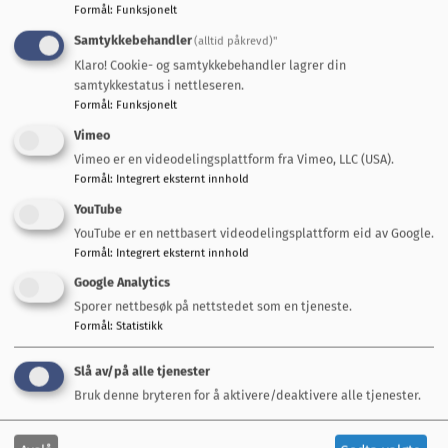
Formål
:
Funksjonelt
Ja
Nei
Samtykkebehandler
(alltid påkrevd)"
Klaro! Cookie- og samtykkebehandler lagrer din
samtykkestatus i nettleseren.
Formål
:
Funksjonelt
Vimeo
Vimeo er en videodelingsplattform fra Vimeo, LLC (USA).
Formål
:
Integrert eksternt innhold
Snakk med oss
YouTube
YouTube er en nettbasert videodelingsplattform eid av Google.
Servicetorget Rådhuset
Formål
:
Integrert eksternt innhold
72 40 30 00
Google Analytics
postmottak@mgk.no
Sporer nettbesøk på nettstedet som en tjeneste.
Formål
:
Statistikk
Vakttelefoner
Slå av/på alle tjenester
Teknisk beredskapsvakt
Bruk denne bryteren for å aktivere/deaktivere alle tjenester.
950 77 499
(utenom arbeidstid)