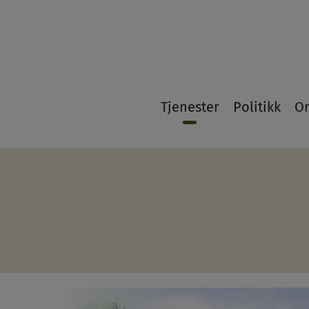
21
Tjenester
Politikk
O