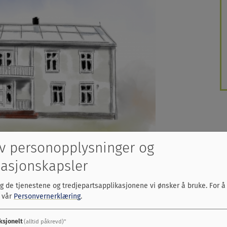
n ungdomsklubb på Facebook
v personopplysninger og
asjonskapsler
lg de tjenestene og tredjepartsapplikasjonene vi ønsker å bruke.
For å
s vår
Personvernerklæring
.
ksjonelt
(alltid påkrevd)"