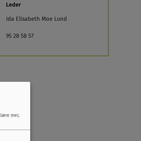
Leder
Ida Elisabeth Moe Lund
95 28 58 57
 lære mer,