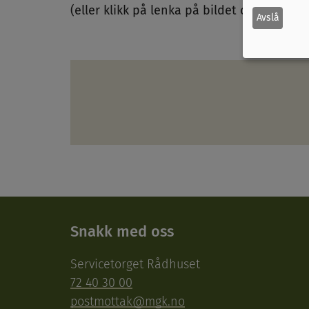
(eller klikk på lenka på bildet over)
Avslå
Snakk med oss
Servicetorget Rådhuset
72 40 30 00
postmottak@mgk.no