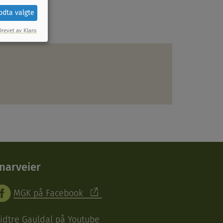
odta valgte
Drevet av Klaro
narveier
MGK på Facebook
idtre Gauldal på Youtube