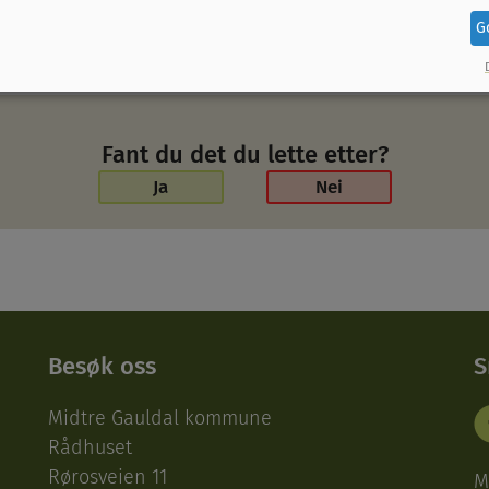
G
Fant du det du lette etter?
Ja
Nei
Besøk oss
S
Midtre Gauldal kommune
Rådhuset
Rørosveien 11
M