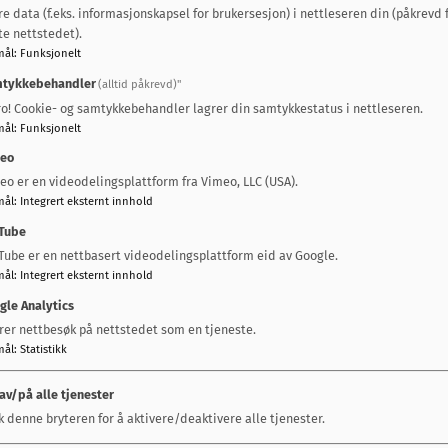
re data (f.eks. informasjonskapsel for brukersesjon) i nettleseren din (påkrevd 
te nettstedet).
mål
:
Funksjonelt
tykkebehandler
(alltid påkrevd)"
ro! Cookie- og samtykkebehandler lagrer din samtykkestatus i nettleseren.
om
mål
:
Funksjonelt
eo
eo er en videodelingsplattform fra Vimeo, LLC (USA).
estegården bak Gauldal skole- og
mål
:
Integrert eksternt innhold
Tube
Tube er en nettbasert videodelingsplattform eid av Google.
mål
:
Integrert eksternt innhold
gle Analytics
rer nettbesøk på nettstedet som en tjeneste.
mål
:
Statistikk
 av/på alle tjenester
 ungdomsklubb
k denne bryteren for å aktivere/deaktivere alle tjenester.