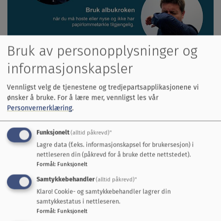
Bruk av personopplysninger og
informasjonskapsler
Vennligst velg de tjenestene og tredjepartsapplikasjonene vi
ønsker å bruke.
For å lære mer, vennligst les vår
Personvernerklæring
.
Funksjonelt
(alltid påkrevd)"
Lagre data (f.eks. informasjonskapsel for brukersesjon) i
nettleseren din (påkrevd for å bruke dette nettstedet).
Formål
:
Funksjonelt
Samtykkebehandler
(alltid påkrevd)"
Klaro! Cookie- og samtykkebehandler lagrer din
samtykkestatus i nettleseren.
Formål
:
Funksjonelt