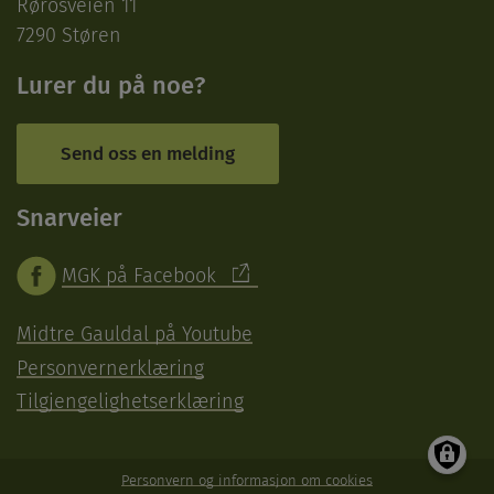
Rørosveien 11
7290 Støren
Lurer du på noe?
Send oss en melding
Snarveier
MGK på Facebook
Midtre Gauldal på Youtube
Personvernerklæring
Tilgjengelighetserklæring
Personvern og informasjon om cookies