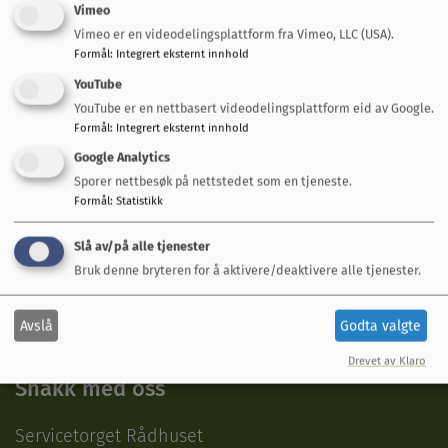
Vimeo
Vimeo er en videodelingsplattform fra Vimeo, LLC (USA).
Formål
:
Integrert eksternt innhold
YouTube
YouTube er en nettbasert videodelingsplattform eid av Google.
Formål
:
Integrert eksternt innhold
Google Analytics
Sporer nettbesøk på nettstedet som en tjeneste.
Fant du det du lette etter?
Formål
:
Statistikk
Ja
Nei
Slå av/på alle tjenester
Bruk denne bryteren for å aktivere/deaktivere alle tjenester.
Avslå
Godta valgte
Drevet av Klaro
Snakk med oss
Servicetorget Rådhuset