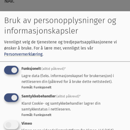
NAV.
Bruk av personopplysninger og
Ta kontakt med Kristine Fløttum t. 95 78 77 48.
informasjonskapsler
Er det feil på hjelpemidler eller behov for
Vennligst velg de tjenestene og tredjepartsapplikasjonene vi
reparasjoner, kontakt Roger Enlid t. 94 87 75 84
ønsker å bruke.
For å lære mer, vennligst les vår
Personvernerklæring
.
Funksjonelt
(alltid påkrevd)"
Lagre data (f.eks. informasjonskapsel for brukersesjon) i
nettleseren din (påkrevd for å bruke dette nettstedet).
Formål
:
Funksjonelt
Snakk med oss
Samtykkebehandler
(alltid påkrevd)"
Klaro! Cookie- og samtykkebehandler lagrer din
Servicetorget Rådhuset
samtykkestatus i nettleseren.
72 40 30 00
Formål
:
Funksjonelt
postmottak@mgk.no
Vimeo