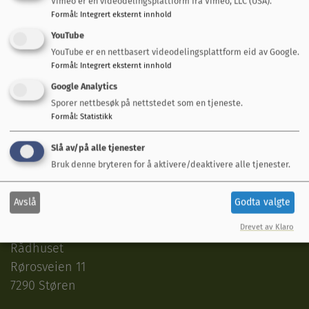
Vimeo er en videodelingsplattform fra Vimeo, LLC (USA).
Vakttelefoner
Formål
:
Integrert eksternt innhold
YouTube
Teknisk beredskapsvakt
YouTube er en nettbasert videodelingsplattform eid av Google.
950 77 499
(utenom arbeidstid)
Formål
:
Integrert eksternt innhold
Google Analytics
Legevakt
Sporer nettbesøk på nettstedet som en tjeneste.
116 117
Formål
:
Statistikk
Alarmtelefonen for barn og unge
Slå av/på alle tjenester
116111
Bruk denne bryteren for å aktivere/deaktivere alle tjenester.
Besøk oss
Avslå
Godta valgte
Midtre Gauldal kommune
Drevet av Klaro
Rådhuset
Rørosveien 11
7290 Støren