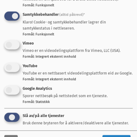
Midtre Gauldal kommune
Formål
:
Funksjonelt
Last ned dokument
Samtykkebehandler
(alltid påkrevd)"
Klaro! Cookie- og samtykkebehandler lagrer din
samtykkestatus i nettleseren.
Formål
:
Funksjonelt
Vimeo
Vimeo er en videodelingsplattform fra Vimeo, LLC (USA).
Formål
:
Integrert eksternt innhold
Snakk med oss
YouTube
YouTube er en nettbasert videodelingsplattform eid av Google.
Servicetorget Rådhuset
Formål
:
Integrert eksternt innhold
72 40 30 00
Google Analytics
postmottak@mgk.no
Sporer nettbesøk på nettstedet som en tjeneste.
Formål
:
Statistikk
Vakttelefoner
Slå av/på alle tjenester
Teknisk beredskapsvakt
Bruk denne bryteren for å aktivere/deaktivere alle tjenester.
950 77 499
(utenom arbeidstid)