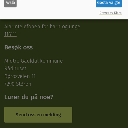
Avslå
Godta valgte
Legevakt
116 117
Drevet av Klaro
Alarmtelefonen for barn og unge
116111
Besøk oss
Midtre Gauldal kommune
Rådhuset
Rørosveien 11
7290 Støren
Lurer du på noe?
Send oss en melding