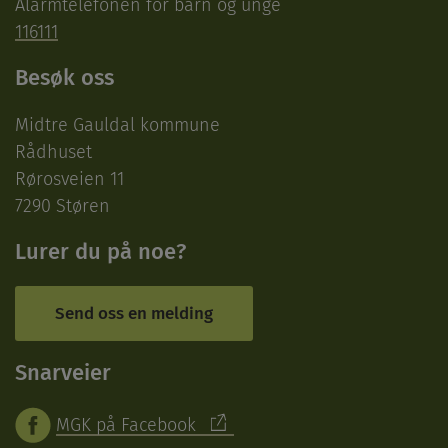
Alarmtelefonen for barn og unge
116111
Besøk oss
Midtre Gauldal kommune
Rådhuset
Rørosveien 11
7290 Støren
Lurer du på noe?
Send oss en melding
Snarveier
MGK på Facebook