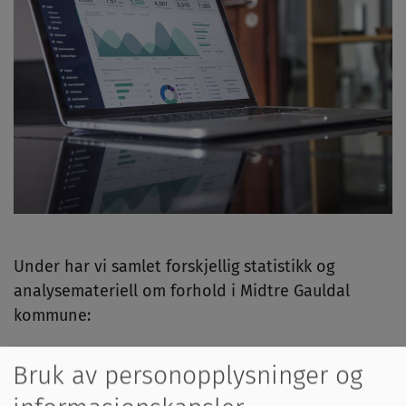
Under har vi samlet forskjellig statistikk og
analysemateriell om forhold i Midtre Gauldal
kommune:
Kommunefakta (SSB.no)
Bruk av personopplysninger og
Befolkning og demografisk sammensetning,