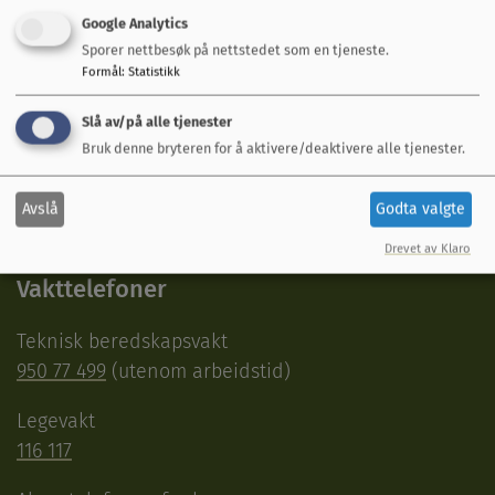
Google Analytics
Sporer nettbesøk på nettstedet som en tjeneste.
Formål
:
Statistikk
Snakk med oss
Slå av/på alle tjenester
Bruk denne bryteren for å aktivere/deaktivere alle tjenester.
Servicetorget Rådhuset
72 40 30 00
Avslå
Godta valgte
postmottak@mgk.no
Drevet av Klaro
Vakttelefoner
Teknisk beredskapsvakt
950 77 499
(utenom arbeidstid)
Legevakt
116 117