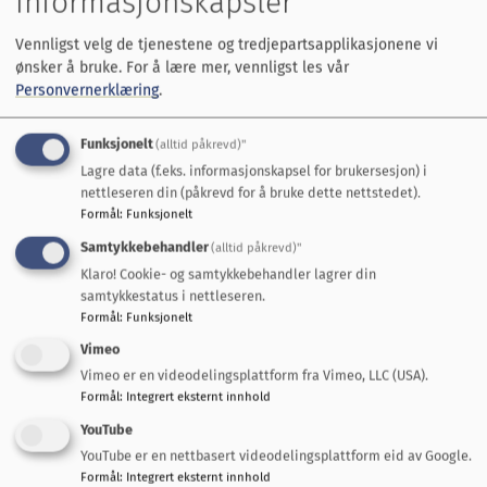
informasjonskapsler
bolig, økonomi m.m.
Vennligst velg de tjenestene og tredjepartsapplikasjonene vi
Nøkkeltall om kommunen fra SSB
ønsker å bruke.
For å lære mer, vennligst les vår
Personvernerklæring
.
Statistikk for Trondheimsregionen
Funksjonelt
(alltid påkrevd)"
Folkehelseprofil
Lagre data (f.eks. informasjonskapsel for brukersesjon) i
nettleseren din (påkrevd for å bruke dette nettstedet).
Statistikk om Trøndelag
Formål
:
Funksjonelt
Samtykkebehandler
(alltid påkrevd)"
Kommunebildet fra Statsforvalteren i Trøndelag
Klaro! Cookie- og samtykkebehandler lagrer din
samtykkestatus i nettleseren.
Formål
:
Funksjonelt
Vimeo
Vimeo er en videodelingsplattform fra Vimeo, LLC (USA).
Fant du det du lette etter?
Formål
:
Integrert eksternt innhold
YouTube
Ja
Nei
YouTube er en nettbasert videodelingsplattform eid av Google.
Formål
:
Integrert eksternt innhold