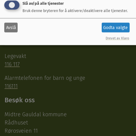
Slå av/på alle tjenester
postmottak@mgk.no
Bruk denne bryteren for å aktivere/deaktivere alle tjenester.
Vakttelefoner
Avslå
Godta valgte
Teknisk beredskapsvakt
Drevet av Klaro
950 77 499
(utenom arbeidstid)
Legevakt
116 117
Alarmtelefonen for barn og unge
116111
Besøk oss
Midtre Gauldal kommune
Rådhuset
Rørosveien 11