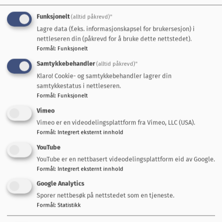
Funksjonelt
(alltid påkrevd)"
Lover
Lagre data (f.eks. informasjonskapsel for brukersesjon) i
nettleseren din (påkrevd for å bruke dette nettstedet).
Formål
:
Funksjonelt
Samtykkebehandler
(alltid påkrevd)"
Klaro! Cookie- og samtykkebehandler lagrer din
Fant du det du lette etter?
samtykkestatus i nettleseren.
Formål
:
Funksjonelt
Ja
Nei
Vimeo
Vimeo er en videodelingsplattform fra Vimeo, LLC (USA).
Formål
:
Integrert eksternt innhold
YouTube
YouTube er en nettbasert videodelingsplattform eid av Google.
Formål
:
Integrert eksternt innhold
Snakk med oss
Google Analytics
Sporer nettbesøk på nettstedet som en tjeneste.
Servicetorget Rådhuset
Formål
:
Statistikk
72 40 30 00