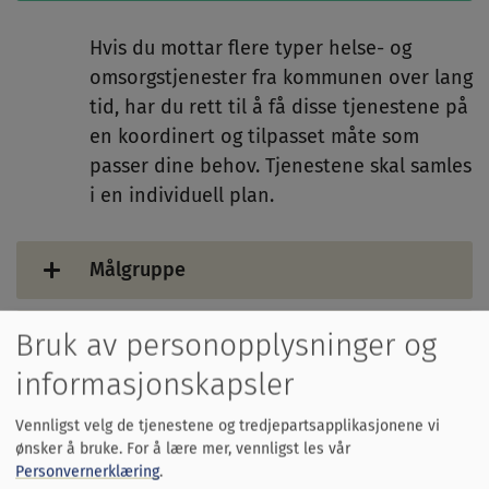
Hvis du mottar flere typer helse- og
omsorgstjenester fra kommunen over lang
tid, har du rett til å få disse tjenestene på
en koordinert og tilpasset måte som
passer dine behov. Tjenestene skal samles
i en individuell plan.
Målgruppe
Søknadsprosessen
Bruk av personopplysninger og
informasjonskapsler
Dokumenter
Vennligst velg de tjenestene og tredjepartsapplikasjonene vi
ønsker å bruke.
For å lære mer, vennligst les vår
Personvernerklæring
.
Partnere