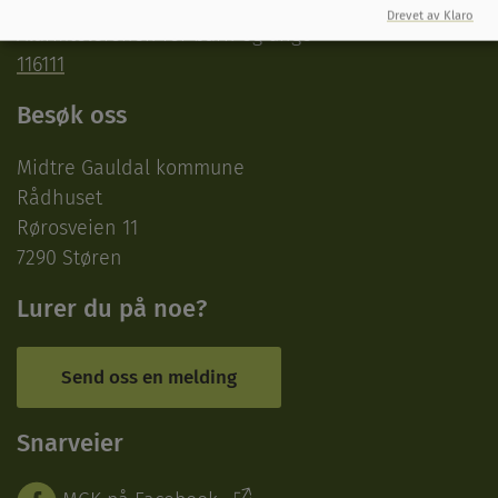
Drevet av Klaro
Alarmtelefonen for barn og unge
116111
Besøk oss
Midtre Gauldal kommune
Rådhuset
Rørosveien 11
7290 Støren
Lurer du på noe?
Send oss en melding
Snarveier