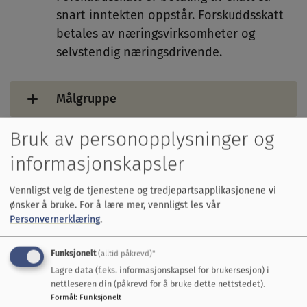
snart inntekten oppstår. Forskuddsskatt
betales av næringsvirksomheter og
selvstendig næringsdrivende.
Målgruppe
Bruk av personopplysninger og
Kriterier
informasjonskapsler
Pris
Vennligst velg de tjenestene og tredjepartsapplikasjonene vi
ønsker å bruke.
For å lære mer, vennligst les vår
Personvernerklæring
.
Dokumenter
Funksjonelt
(alltid påkrevd)"
Partnere
Lagre data (f.eks. informasjonskapsel for brukersesjon) i
nettleseren din (påkrevd for å bruke dette nettstedet).
Formål
:
Funksjonelt