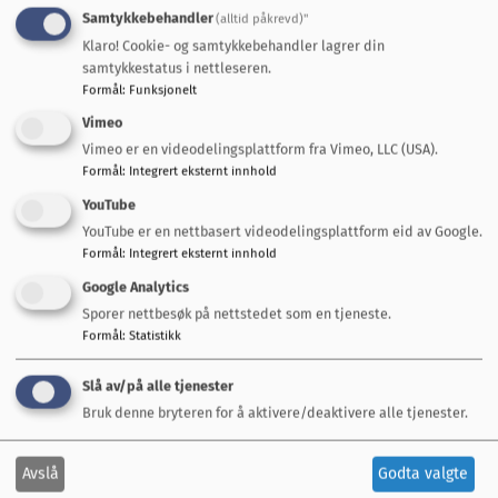
Samtykkebehandler
(alltid påkrevd)"
Klaro! Cookie- og samtykkebehandler lagrer din
samtykkestatus i nettleseren.
Formål
:
Funksjonelt
Vimeo
Vimeo er en videodelingsplattform fra Vimeo, LLC (USA).
Snakk med oss
Formål
:
Integrert eksternt innhold
YouTube
Servicetorget Rådhuset
YouTube er en nettbasert videodelingsplattform eid av Google.
72 40 30 00
Formål
:
Integrert eksternt innhold
postmottak@mgk.no
Google Analytics
Vakttelefoner
Sporer nettbesøk på nettstedet som en tjeneste.
Formål
:
Statistikk
Teknisk beredskapsvakt
Slå av/på alle tjenester
950 77 499
(utenom arbeidstid)
Bruk denne bryteren for å aktivere/deaktivere alle tjenester.
Legevakt
Avslå
Godta valgte
116 117