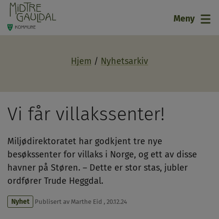
21
Meny
Hjem
Nyhetsarkiv
Vi får villakssenter!
Miljødirektoratet har godkjent tre nye
besøkssenter for villaks i Norge, og ett av disse
havner på Støren. – Dette er stor stas, jubler
ordfører Trude Heggdal.
Nyhet
Publisert av
Marthe Eid
,
20.12.24