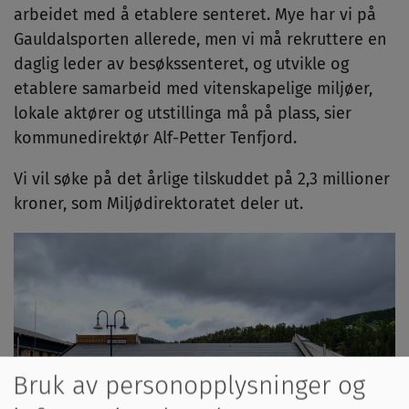
arbeidet med å etablere senteret. Mye har vi på
Gauldalsporten allerede, men vi må rekruttere en
daglig leder av besøkssenteret, og utvikle og
etablere samarbeid med vitenskapelige miljøer,
lokale aktører og utstillinga må på plass, sier
kommunedirektør Alf-Petter Tenfjord.
Vi vil søke på det årlige tilskuddet på 2,3 millioner
kroner, som Miljødirektoratet deler ut.
Bruk av personopplysninger og