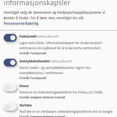
informasjonskapsler
Vennligst velg de tjenestene og tredjepartsapplikasjonene vi
ønsker å bruke.
For å lære mer, vennligst les vår
Personvernerklæring
.
Besøkssenter for villaks skal ligge på
Funksjonelt
(alltid påkrevd)"
Gauldalsporten på Støren.
Lagre data (f.eks. informasjonskapsel for brukersesjon) i
nettleseren din (påkrevd for å bruke dette nettstedet).
Spre kunnskap om villaksen
Formål
:
Funksjonelt
Samtykkebehandler
(alltid påkrevd)"
Hovedmålene for Gaula villakssenter er å øke
Klaro! Cookie- og samtykkebehandler lagrer din
samtykkestatus i nettleseren.
kunnskapen om laksens betydning i økosystemet,
Formål
:
Funksjonelt
trusler mot arten og hvordan vi kan bidra til å
Vimeo
bevare laksebestanden.
Vimeo er en videodelingsplattform fra Vimeo, LLC (USA).
Formål
:
Integrert eksternt innhold
Dette er stikkordene for aktivitetene i
YouTube
villakssenteret:
YouTube er en nettbasert videodelingsplattform eid av Google.
Formål
:
Integrert eksternt innhold