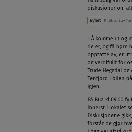
På tirsdag var or
diskusjoner om alt
Nyhet
Publisert av
Tor
- Å komme ut og m
de er, og få høre 
opptatte av, er utr
og verdifullt for o
Trude Heggdal og A
Tenfjord i bilen p
igjen.
På Bua kl 09.00 fy
innerst i lokalet se
Diskusjonene gikk,
forstår de gjør hv
i dag var altså or