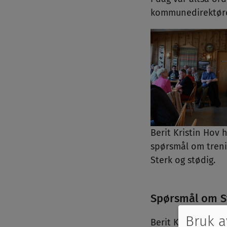
kommunedirektøren
Berit Kristin Hov
spørsmål om treni
Sterk og stødig.
Spørsmål om S
Bruk a
Berit Kristin Hov 