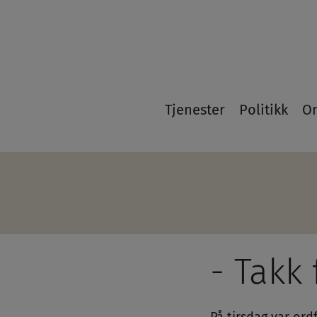
21
Tjenester
Politikk
O
- Takk 