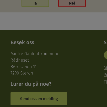
Ja
Nei
Besøk oss
S
Midtre Gauldal kommune
Rådhuset
Rørosveien 11
M
7290 Støren
P
T
Lurer du på noe?
Send oss en melding