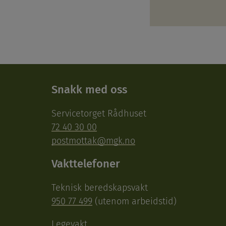
Snakk med oss
Servicetorget Rådhuset
72 40 30 00
postmottak@mgk.no
Vakttelefoner
Teknisk beredskapsvakt
950 77 499
(utenom arbeidstid)
Legevakt