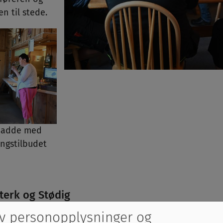
 til stede.
 hadde med
ngstilbudet
terk og Stødig
v personopplysninger og
tok ordet og stilte noen spørsmål om Sterk og Stødig, e