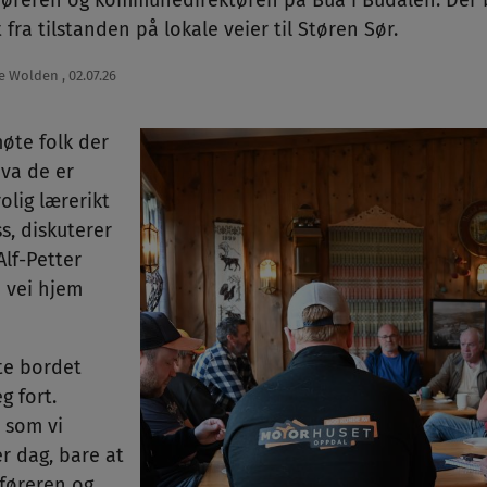
dføreren og kommunedirektøren på Bua i Budalen. Der 
 fra tilstanden på lokale veier til Støren Sør.
e Wolden
,
02.07.26
øte folk der
hva de er
olig lærerikt
ss, diskuterer
lf-Petter
å vei hjem
lte bordet
g fort.
 som vi
er dag, bare at
dføreren og