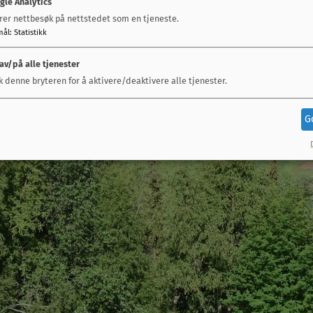
nde spørsmål.
gle Analytics
ommer inn går til kaffe og kjeks til deltakerne, litt h
rer nettbesøk på nettstedet som en tjeneste.
mål
:
Statistikk
l instruktører.
 av/på alle tjenester
k?
k denne bryteren for å aktivere/deaktivere alle tjenester.
r vil gjerne komme seg ut mer. Vil du ha besøk til ditt
G
mmunikasjon@mgk.no
, så tar vi kontakt med deg :)