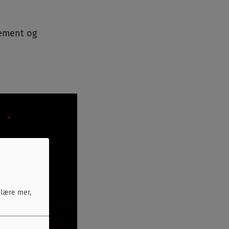
jement og
 lære mer,