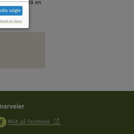
n deles ut på en
odta valgte
Drevet av Klaro
narveier
MGK på Facebook