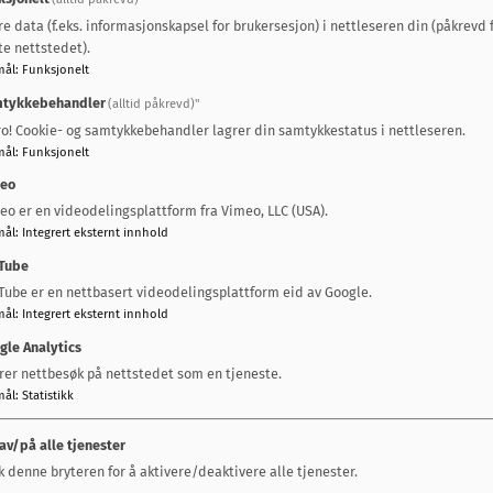
enset
re data (f.eks. informasjonskapsel for brukersesjon) i nettleseren din (påkrevd 
te nettstedet).
mål
:
Funksjonelt
al ha
tykkebehandler
(alltid påkrevd)"
rivillig
ro! Cookie- og samtykkebehandler lagrer din samtykkestatus i nettleseren.
ent og
mål
:
Funksjonelt
 til det
eo
elte og
eo er en videodelingsplattform fra Vimeo, LLC (USA).
mål
:
Integrert eksternt innhold
Tube
Tube er en nettbasert videodelingsplattform eid av Google.
mål
:
Integrert eksternt innhold
ag med skriftlig begrunnelse til Midtre Gauldal idretts
gle Analytics
ettsrad@gmail.com
rer nettbesøk på nettstedet som en tjeneste.
mål
:
Statistikk
6
 av/på alle tjenester
ndles av Midtre Gauldal idrettsråd. Rådet avgjør hv
k denne bryteren for å aktivere/deaktivere alle tjenester.