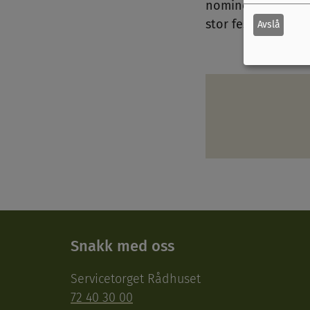
nominerte kandida
stor festkveld i Tr
Avslå
Snakk med oss
Servicetorget Rådhuset
72 40 30 00