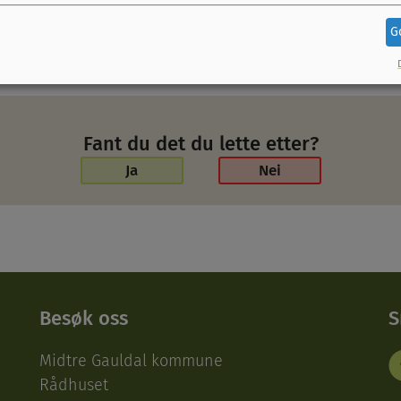
tene fra vår kommune som skal motta hyllesten. Prise
ondheim før jul.
G
Fant du det du lette etter?
Ja
Nei
Besøk oss
S
Midtre Gauldal kommune
Rådhuset