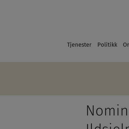
21
Tjenester
Politikk
O
Nomine