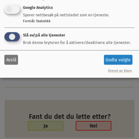
Google Analytics
Påmelding til Næringsløftet 2026
Sporer nettbesøk på nettstedet som en tjeneste.
Formål
:
Statistikk
Påmeldingsfrist er 20. januar 2026.
Slå av/på alle tjenester
Ved manglende oppmøte eller avmelding etter 28.
Bruk denne bryteren for å aktivere/deaktivere alle tjenester.
januar, blir bedriften fakturert 300 kr for dekning
av lunsj.
Avslå
Godta valgte
Drevet av Klaro
Vi ses 5. februar!
Fant du det du lette etter?
Ja
Nei