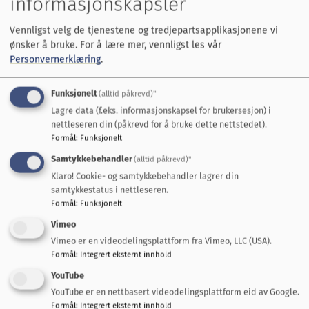
informasjonskapsler
Programmet er fortsatt under arbeid, men
Spir
lover relevante og inspirerende foredrag, sofaprat
Vennligst velg de tjenestene og tredjepartsapplikasjonene vi
ønsker å bruke.
For å lære mer, vennligst les vår
med lokale og regionale aktører,
Personvernerklæring
.
bedriftspresentasjoner og ei arbeidsøkt.
Spennende navn er allerede sikret, og flere vil
Funksjonelt
(alltid påkrevd)"
komme framover.
Lagre data (f.eks. informasjonskapsel for brukersesjon) i
nettleseren din (påkrevd for å bruke dette nettstedet).
Under arbeidsøkta skal deltakerne sammen jobbe
Formål
:
Funksjonelt
fram satsinger, behov og retning for å skape
Samtykkebehandler
(alltid påkrevd)"
næringsvekst og utvikling i Midtre Gauldal. Både
Klaro! Cookie- og samtykkebehandler lagrer din
for Spir og de resterende to år med
samtykkestatus i nettleseren.
Formål
:
Funksjonelt
omstillingsarbeid, men også for årene og tiårene
Vimeo
framover.
Vimeo er en videodelingsplattform fra Vimeo, LLC (USA).
Formål
:
Integrert eksternt innhold
Meld deg på!
YouTube
Dette er en dag du ikke bør gå glipp av! Meld deg
YouTube er en nettbasert videodelingsplattform eid av Google.
Formål
:
Integrert eksternt innhold
på med en gang: