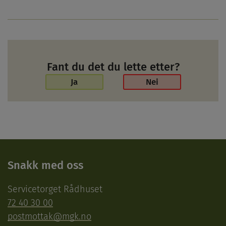
Fant du det du lette etter?
Ja
Nei
Snakk med oss
Servicetorget Rådhuset
72 40 30 00
postmottak@mgk.no