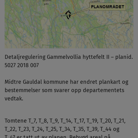
Detaljregulering Gammelvollia hyttefelt II – planid.
5027 2018 007
Midtre Gauldal kommune har endret plankart og
bestemmelser som svarer opp departementets
vedtak.
Tomtene T_7, T_8, T_9, T_14, T_17, T_19, T_20, T_21,
T_22, T_23, T_24, T_25, T_34, T_35, T_39, T_44 og
T_47 er tatt ut av planen. Bebygd areal på