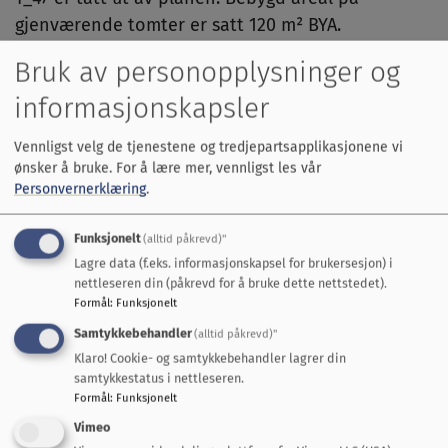
gjenværende tomter er satt 120 m² BYA.
Bruk av personopplysninger og
Detaljreguleringen ble vedtatt av kommunestyret i
Midtre Gauldal 1. desember 2022.
informasjonskapsler
Departementets vedtak kan ikke påklages, jf. plan-
Vennligst velg de tjenestene og tredjepartsapplikasjonene vi
og bygningsloven § 12-13.
ønsker å bruke.
For å lære mer, vennligst les vår
Personvernerklæring
.
Relevante vedlegg til saken er lagt ved:
Funksjonelt
(alltid påkrevd)"
Lagre data (f.eks. informasjonskapsel for brukersesjon) i
Dokumenter
nettleseren din (påkrevd for å bruke dette nettstedet).
Formål
:
Funksjonelt
Endelig vedtak fra dep 18.10.24
Samtykkebehandler
(alltid påkrevd)"
Last ned dokument
Klaro! Cookie- og samtykkebehandler lagrer din
samtykkestatus i nettleseren.
Formål
:
Funksjonelt
Detaljplan Gammelvollia II
Vimeo
Planbestemmelser revidert