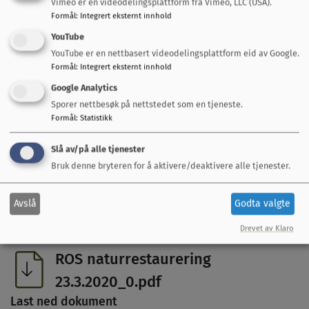
Vimeo er en videodelingsplattform fra Vimeo, LLC (USA).
30.10.2024, justert 20.05.2025
Formål
:
Integrert eksternt innhold
Last ned dokument
YouTube
YouTube er en nettbasert videodelingsplattform eid av Google.
Formål
:
Integrert eksternt innhold
Plankart revidert ihht vedtak i KDD
Google Analytics
18.10.24.pdf
Sporer nettbesøk på nettstedet som en tjeneste.
Last ned dokument
Formål
:
Statistikk
Beskrivelse april 2019.pdf
Slå av/på alle tjenester
Bruk denne bryteren for å aktivere/deaktivere alle tjenester.
Last ned dokument
ROS Allskog 10.4.2019.pdf
Avslå
Godta valgte
Last ned dokument
Drevet av Klaro
ROS naturrestaurering
23.3.2020_0.pdf
Last ned dokument