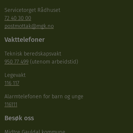
Servicetorget Rådhuset
72 40 30 00
postmottak@mgk.no
Vakttelefoner
Teknisk beredskapsvakt
950 77 499
(utenom arbeidstid)
Legevakt
116 117
Alarmtelefonen for barn og unge
116111
Besøk oss
Midtre Gauldal kommune