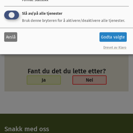
Formål
:
Statistikk
ildsjel som betyr svært mye for idrettsmiljøet i
kommunen, og en meget verdig kandidat til
Slå av/på alle tjenester
kommunens idrettspris.
Bruk denne bryteren for å aktivere/deaktivere alle tjenester.
Vi gratulerer!
Avslå
Godta valgte
Drevet av Klaro
Fant du det du lette etter?
Ja
Nei
Snakk med oss