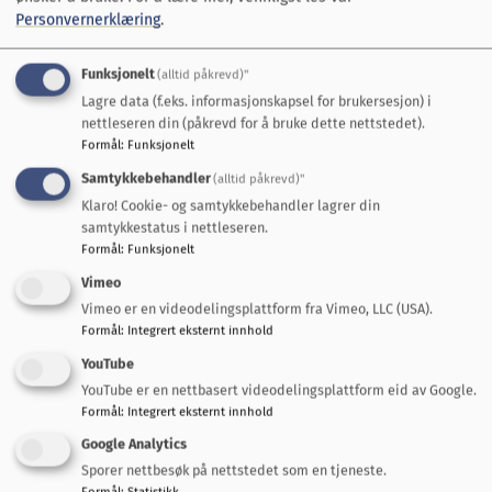
lære seg tidtakersystemet til skirennene. Dette er
Personvernerklæring
.
arbeid som krever både tid, teknisk innsikt og stor
innsatsvilje, og som er helt avgjørende for
Funksjonelt
(alltid påkrevd)"
Lagre data (f.eks. informasjonskapsel for brukersesjon) i
gjennomføringen av arrangementene. I tillegg
nettleseren din (påkrevd for å bruke dette nettstedet).
bidrar han med løypekjøring og legger ned mange
Formål
:
Funksjonelt
timer for å sikre gode forhold i skiløypene
Samtykkebehandler
(alltid påkrevd)"
gjennom vinteren.
Klaro! Cookie- og samtykkebehandler lagrer din
samtykkestatus i nettleseren.
Ved siden av det organisatoriske arbeidet er Bård
Formål
:
Funksjonelt
fortsatt en aktiv deltaker i turrenn om vinteren og
Vimeo
ulike løp om sommeren. Han bidrar også som
Vimeo er en videodelingsplattform fra Vimeo, LLC (USA).
fotballtrener for et aldersbestemt lag, og er
Formål
:
Integrert eksternt innhold
dermed en viktig ressurs på tvers av flere idretter.
YouTube
YouTube er en nettbasert videodelingsplattform eid av Google.
Bård Vinsnesbakk er en person som stiller opp, tar
Formål
:
Integrert eksternt innhold
ansvar og skaper aktivitet gjennom både praktisk
Google Analytics
arbeid og personlig engasjement. Han er en ekte
Sporer nettbesøk på nettstedet som en tjeneste.