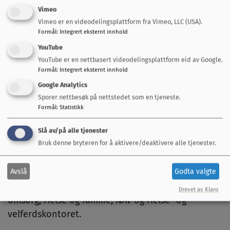
Vimeo
Dette betyr at det blir to kommunalsjefer, mot tre
Vimeo er en videodelingsplattform fra Vimeo, LLC (USA).
Formål
:
Integrert eksternt innhold
i dag.
YouTube
Helseområdet
YouTube er en nettbasert videodelingsplattform eid av Google.
Formål
:
Integrert eksternt innhold
På området helse og mestring er Ingeborg
Google Analytics
Vongraven er konstituert i stillingen, så lenge
Sporer nettbesøk på nettstedet som en tjeneste.
Formål
:
Statistikk
Grethe Ellerås har fravær på grunn av sykdom.
Slå av/på alle tjenester
Det betyr samtidig at Jorunn Marie Svardal er
Bruk denne bryteren for å aktivere/deaktivere alle tjenester.
konstituert enhetsleder i enhet for pleie og
omsorg, i Vongravens opprinnelige stilling.
Avslå
Godta valgte
Helseområdet består av enhetene Pleie og
Drevet av Klaro
omsorg, Helse og familie, NAV og Helse- og
velferdskontoret.