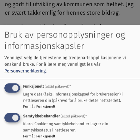
og godt til utvikling av kommunen som helhet. Jeg
er svært takknemlig for hennes store bidrag.
Oppvekstområdet består av våre skoler,
Bruk av personopplysninger og
barnehager og PP-tjenesten.
informasjonskapsler
Endringer
Vennligst velg de tjenestene og tredjepartsapplikasjonene vi
ønsker å bruke.
For å lære mer, vennligst les vår
Ut fra dette gjør kommunedirektøren følgende
Personvernerklæring
.
endringer:
Funksjonelt
Kommunalsjef Eimund Fossum, som i dag har
(alltid påkrevd)"
Lagre data (f.eks. informasjonskapsel for brukersesjon) i
ansvaret for organisasjon og
nettleseren din (påkrevd for å bruke dette nettstedet).
samfunnsområdet, blir kommunalsjef
Formål
:
Funksjonelt
oppvekst og organisasjon.
Samtykkebehandler
(alltid påkrevd)"
Samfunnsområdet, som består av de to
Klaro! Cookie- og samtykkebehandler lagrer din
enhetene SUK og EKT, følges opp av
samtykkestatus i nettleseren.
Formål
:
Funksjonelt
kommunedirektøren selv.